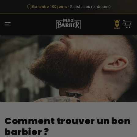
et
Garantie 100 jours
· Satisfait ou remboursé
passer
au
contenu
Panier
RUNIKS
Comment trouver un bon
barbier ?