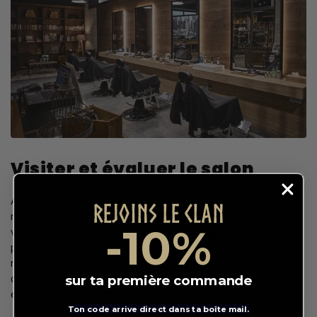
Visiter et évaluer le salon
Après avoir exploré les recommandations et les avis, il est
REJOINS LE CLAN​
maintenant temps de faire le saut et de visiter les salons que
-10%
vous avez sélectionnés.
Trouver un bon barbier
ne se limite
pas à lire des critiques en ligne ou à écouter des
recommandations. C'est également une question d'expérience
directe. Lors de votre visite, plusieurs facteurs doivent être pris
sur ta première commande
en compte pour évaluer si un salon est vraiment fait pour vous.
Ton code arrive direct dans ta boîte mail.