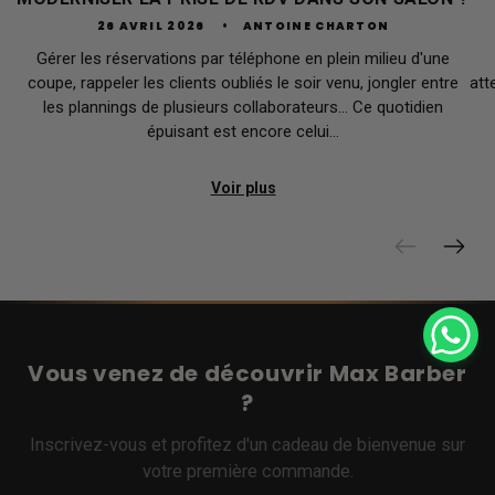
26 AVRIL 2026
ANTOINE CHARTON
Gérer les réservations par téléphone en plein milieu d'une
coupe, rappeler les clients oubliés le soir venu, jongler entre
att
les plannings de plusieurs collaborateurs… Ce quotidien
épuisant est encore celui...
Voir plus
Vous venez de découvrir Max Barber
?
Inscrivez-vous et profitez d'un cadeau de bienvenue sur
votre première commande.