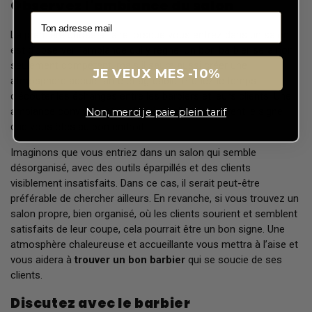
Observez l'ambiance du salon
La première chose à faire lorsque vous entrez dans un salon
est d’observer l’ambiance qui y règne. Un bon barbier sera non
seulement compétent, mais il saura aussi créer une
JE VEUX MES -10%
atmosphère accueillante et agréable. Prenez le temps
d’écouter les échanges entre les barbiers et leurs clients. Une
ambiance conviviale et professionnelle est souvent le signe
Non, merci je paie plein tarif
que vous êtes au bon endroit.
Imaginons que vous entriez dans un salon qui semble
désorganisé, avec des outils éparpillés et des clients
visiblement insatisfaits. Dans ce cas, il serait peut-être
préférable de chercher ailleurs. En revanche, si vous trouvez un
salon propre, bien organisé, où les clients sourient et semblent
satisfaits de leur coupe, cela pourrait être un bon signe. Une
atmosphère chaleureuse et accueillante vous mettra à l’aise et
vous aidera à
trouver un bon barbier
qui se soucie de ses
clients.
Discutez avec le barbier